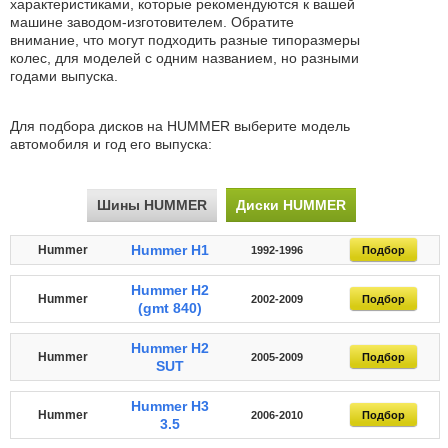
характеристиками, которые рекомендуются к вашей
машине заводом-изготовителем. Обратите
внимание, что могут подходить разные типоразмеры
колес, для моделей с одним названием, но разными
годами выпуска.
Для подбора дисков на HUMMER выберите модель
автомобиля и год его выпуска:
Шины HUMMER
Диски HUMMER
Hummer H1
Hummer
1992-1996
Подбор
Hummer H2
Hummer
2002-2009
Подбор
(gmt 840)
Hummer H2
Hummer
2005-2009
Подбор
SUT
Hummer H3
Hummer
2006-2010
Подбор
3.5