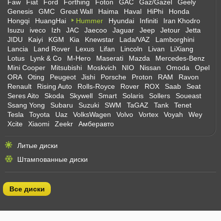
Faw
Fiat
Ford
Forthing
Foton
GAC
Gaz/Gazel
Geely
Genesis
GMC
Great Wall
Haima
Haval
HiPhi
Honda
Hongqi
HuangHai
Hummer
Hyundai
Infiniti
Iran Khodro
Isuzu
iveco
Izh
JAC
Jaecoo
Jaguar
Jeep
Jetour
Jetta
JIDU
Kaiyi
KGM
Kia
Knewstar
Lada/VAZ
Lamborghini
Lancia
Land Rover
Lexus
Lifan
Lincoln
Livan
LiXiang
Lotus
Lynk & Co
M-Hero
Maserati
Mazda
Mercedes-Benz
Mini Cooper
Mitsubishi
Moskvich
NIO
Nissan
Omoda
Opel
ORA
Oting
Peugeot
Jishi
Porsche
Proton
RAM
Ravon
Renault
Rising Auto
Rolls-Royce
Rover
ROX
Saab
Seat
Seres Aito
Skoda
Skywell
Smart
Solaris
Sollers
Soueast
Ssang Yong
Subaru
Suzuki
SWM
TaGAZ
Tank
Tenet
Tesla
Toyota
Uaz
VolksWagen
Volvo
Vortex
Voyah
Wey
Xcite
Xiaomi
Zeekr
Амберавто
Литые диски
Штампованные диски
Все диски