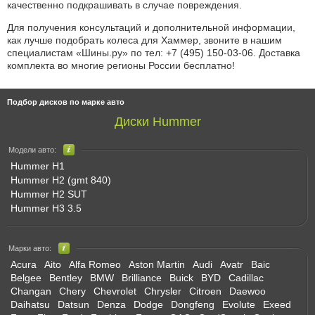
качественно подкрашивать в случае повреждения.
Для получения консультаций и дополнительной информации,
как лучше подобрать колеса для Хаммер, звоните в нашим
специалистам «Шины.ру» по
тел: +7 (495) 150-03-06
. Доставка
комплекта во многие регионы России бесплатно!
Подбор дисков по марке авто
Диски Hummer
Модели авто:
Hummer H1
Hummer H2 (gmt 840)
Hummer H2 SUT
Hummer H3 3.5
Марки авто:
Acura
Aito
Alfa Romeo
Aston Martin
Audi
Avatr
Baic
Belgee
Bentley
BMW
Brilliance
Buick
BYD
Cadillac
Changan
Chery
Chevrolet
Chrysler
Citroen
Daewoo
Daihatsu
Datsun
Denza
Dodge
Dongfeng
Evolute
Exeed